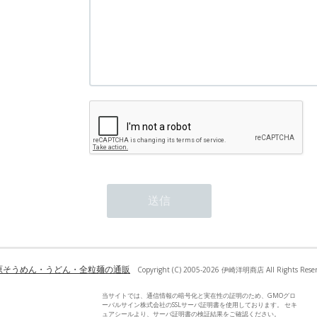
原そうめん・うどん・全粒麺の通販
Copyright (C) 2005-2026 伊崎洋明商店 All Rights Reser
当サイトでは、通信情報の暗号化と実在性の証明のため、GMOグロ
ーバルサイン株式会社のSSLサーバ証明書を使用しております。 セキ
ュアシールより、サーバ証明書の検証結果をご確認ください。